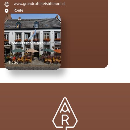
www.grandcafehetstiftthorn.nl
Route
Hotel Crasborn oud
Hotel