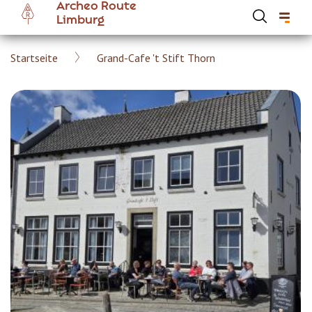
Archeo Route
Skip
Limburg
to
main
Breadcrumb
Startseite
Grand-Cafe 't Stift Thorn
content
Hoofdnavigatie Archeoroute DE