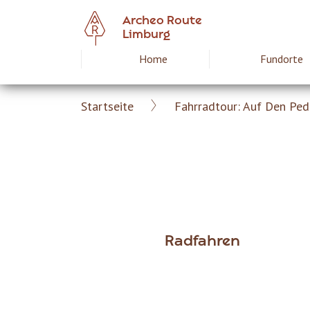
Skip
Archeo Route
to
Limburg
main
Home
Fundorte
Hoofdnavigat
content
Startseite
Fahrradtour: Auf Den Ped
Archeoroute
Breadcrumb
DE
Radfahren