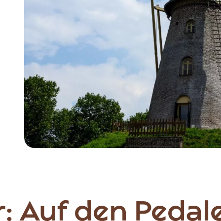
Item
1
of
2
: Auf den Pedal