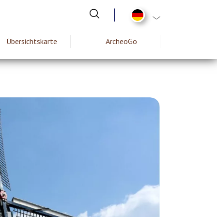
List additional act
Übersichtskarte
ArcheoGo