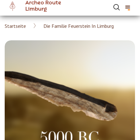
Archeo Route
Skip
Limburg
to
main
Breadcrumb
Startseite
Die Familie Feuerstein In Limburg
content
Hoofdnavigatie Archeoroute DE