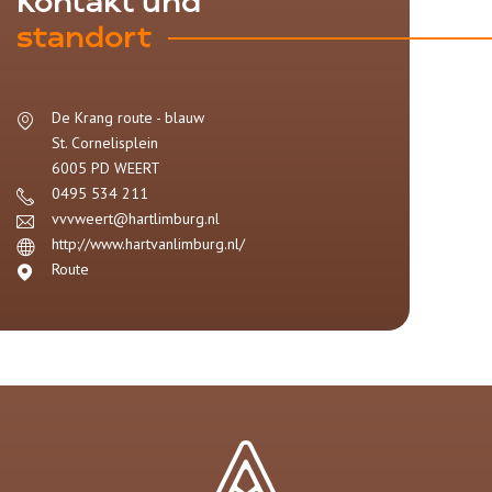
Kontakt und
standort
De Krang route - blauw
St. Cornelisplein
6005 PD
WEERT
0495 534 211
vvvweert@hartlimburg.nl
http://www.hartvanlimburg.nl/
Route