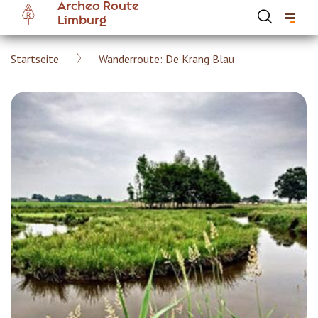
Archeo Route
Skip
Limburg
to
main
Breadcrumb
Startseite
Wanderroute: De Krang Blau
content
Hoofdnavigatie Archeoroute DE