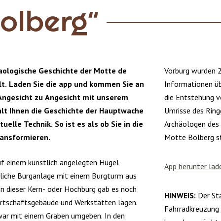
olberg“
haologische Geschichte der Motte de
Vorburg wurden 2
lt. Laden Sie die app und kommen Sie an
Informationen üb
Angesicht zu Angesicht mit unserem
die Entstehung v
hlt Ihnen die Geschichte der Hauptwache
Umrisse des Ring
uelle Technik. So ist es als ob Sie in die
Archäologen des
ransformieren.
Motte Bolberg st
uf einem künstlich angelegten Hügel
App herunter lad
rliche Burganlage mit einem Burgturm aus
n dieser Kern- oder Hochburg gab es noch
HINWEIS:
Der Sta
Wirtschaftsgebäude und Werkstätten lagen.
Fahrradkreuzung 
ar mit einem Graben umgeben. In den