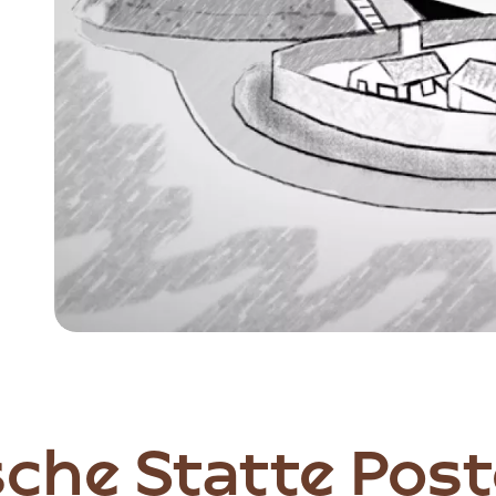
Item
1
of
4
che Statte Post