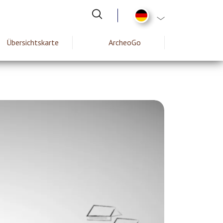
List additional act
Übersichtskarte
ArcheoGo