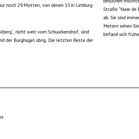
besuchen möchten
nur noch 29 Motten, von denen 15 in Limburg
Straße "Naar de 
ab. Sie sind imm
Metern sehen Sie
lberg“, nicht weit vom Schuurkenshof, sind
befand sich früh
nd der Burghügel übrig. Die letzten Reste der
et.