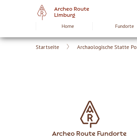
Skip
Archeo Route
to
Limburg
main
Home
Fundorte
Hoofdnavigat
content
Startseite
Archaologische Statte Po
Archeoroute
Breadcrumb
DE
Archeo Route Fundorte