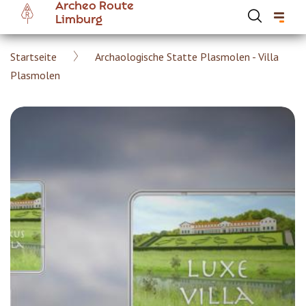
Archeo Route
Skip
Limburg
to
main
Breadcrumb
Startseite
Archaologische Statte Plasmolen - Villa
content
Hoofdnavigatie Archeoroute DE
Plasmolen