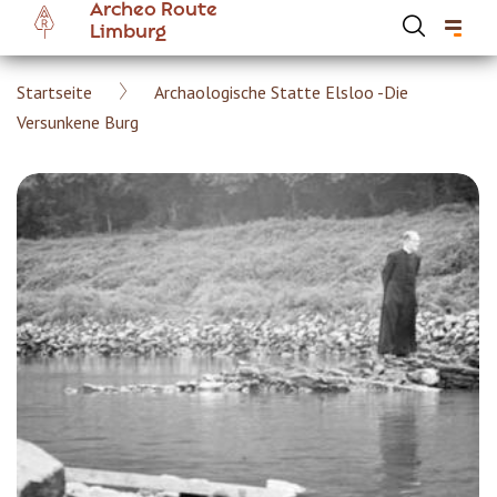
Archeo Route
Skip
Limburg
to
main
Breadcrumb
Startseite
Archaologische Statte Elsloo -Die
content
Hoofdnavigatie Archeoroute DE
Versunkene Burg