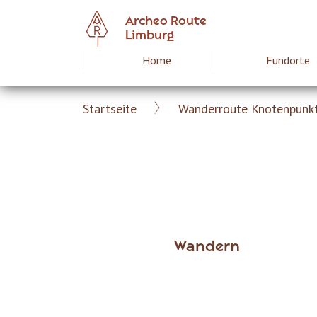
Skip
Archeo Route
to
Limburg
main
Home
Fundorte
Hoofdnavigat
content
Startseite
Wanderroute Knotenpunkt
Archeoroute
Breadcrumb
DE
Wandern