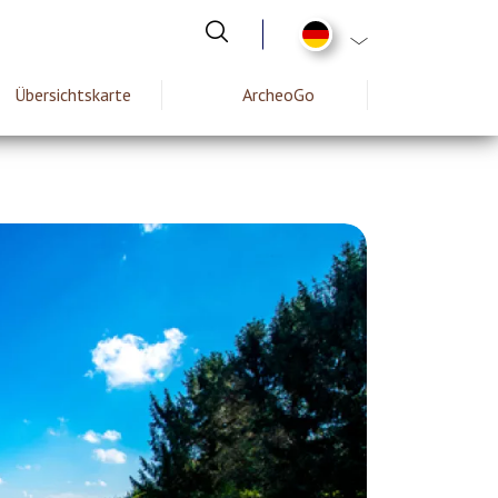
List additional act
Übersichtskarte
ArcheoGo