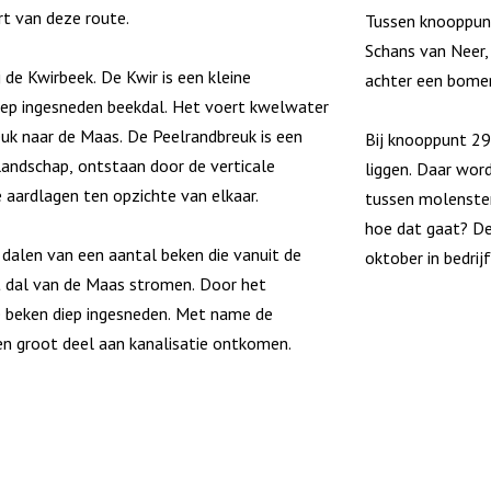
t van deze route.
Tussen knooppunt
Schans van Neer,
j de Kwirbeek. De Kwir is een kleine
achter een bomen
ep ingesneden beekdal. Het voert kwelwater
uk naar de Maas. De Peelrandbreuk is een
Bij knooppunt 29
landschap, ontstaan door de verticale
liggen. Daar wor
 aardlagen ten opzichte van elkaar.
tussen molenste
hoe dat gaat? De
dalen van een aantal beken die vanuit de
oktober in bedrijf
t dal van de Maas stromen. Door het
e beken diep ingesneden. Met name de
en groot deel aan kanalisatie ontkomen.