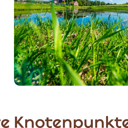
Item
1
of
4
e Knotenpunkte