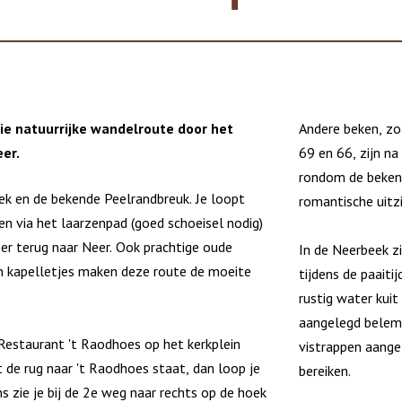
ie natuurrijke wandelroute door het
Andere beken, zo
er.
69 en 66, zijn n
rondom de beken i
ek en de bekende Peelrandbreuk. Je loopt
romantische uitz
en via het laarzenpad (goed schoeisel nodig)
er terug naar Neer. Ook prachtige oude
In de Neerbeek z
n kapelletjes maken deze route de moeite
tijdens de paaiti
rustig water kuit
aangelegd belemm
Restaurant 't Raodhoes op het kerkplein
vistrappen aange
t de rug naar 't Raodhoes staat, dan loop je
bereiken.
s zie je bij de 2e weg naar rechts op de hoek