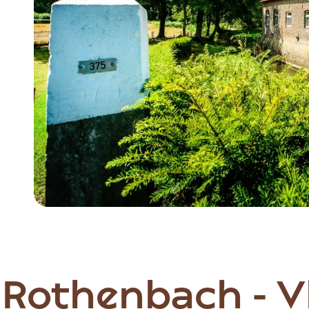
Item
1
of
2
Rothenbach - V