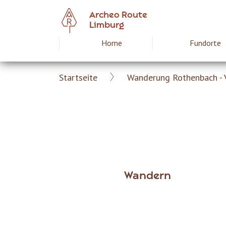
Skip
Archeo Route
to
Limburg
main
Home
Fundorte
Hoofdnavigat
content
Startseite
Wanderung Rothenbach - V
Archeoroute
Breadcrumb
DE
Wandern