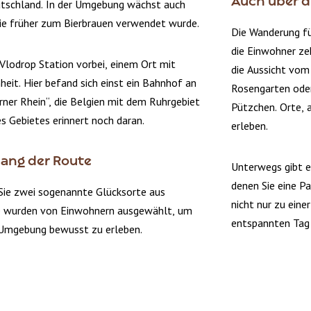
Auch über d
tschland. In der Umgebung wächst auch
die früher zum Bierbrauen verwendet wurde.
Die Wanderung fü
die Einwohner ze
lodrop Station vorbei, einem Ort mit
die Aussicht vom
eit. Hier befand sich einst ein Bahnhof an
Rosengarten oder
rner Rhein“, die Belgien mit dem Ruhrgebiet
Pützchen. Orte, 
 Gebietes erinnert noch daran.
erleben.
lang der Route
Unterwegs gibt e
denen Sie eine P
Sie zwei sogenannte Glücksorte aus
nicht nur zu eine
e wurden von Einwohnern ausgewählt, um
entspannten Tag 
 Umgebung bewusst zu erleben.