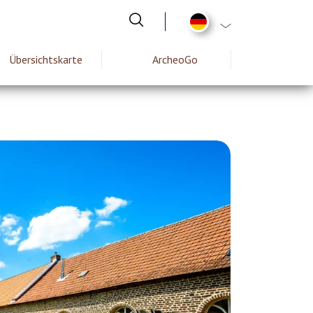
List additional act
Übersichtskarte
ArcheoGo