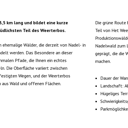
3,5 km lang und bildet eine kurze
Die grüne Route b
südlichsten Teil des Weerterbos.
Teil von Het Wee
Produktionswälde
h ehemalige Wälder, die derzeit von Nadel- in
Nadelwald zum L
elt werden. Das Besondere an dieser
geprägt, die die 
hmalen Pfade, die Ihnen ein echtes
machen.
ln. Die Oberfläche variiert zwischen
festigten Wegen, und der Weerterbos
Dauer der Wan
h aus Wald und offenen Flächen.
Landschaft: A
Hügeliges Terr
Schwierigkeits
Parkmöglichke