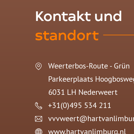
Kontakt und
standort
Weerterbos-Route - Grün
Parkeerplaats Hoogboswe
6031 LH
Nederweert
+31(0)495 534 211
vvvweert@hartvanlimbur
www.hartvanlimburg.nl