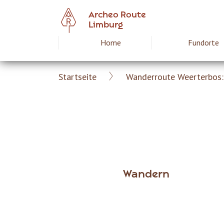
Skip
Archeo Route
to
Limburg
main
Home
Fundorte
Hoofdnavigat
content
Startseite
Wanderroute Weerterbos:
Archeoroute
Breadcrumb
DE
Wandern