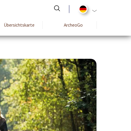
List additional act
Übersichtskarte
ArcheoGo