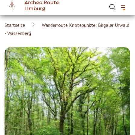
Archeo Route
Skip
Limburg
to
main
Breadcrumb
Startseite
Wanderroute Knotepunkte: Birgeler Urwald
content
Hoofdnavigatie Archeoroute DE
- Wassenberg