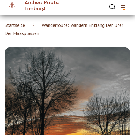
Archeo Route
Skip
Limburg
to
main
Breadcrumb
Startseite
Wanderroute: Wandern Entlang Der Ufer
content
Hoofdnavigatie Archeoroute DE
Der Maasplassen