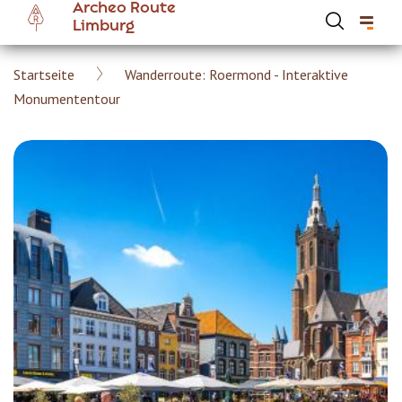
Archeo Route
Skip
Limburg
to
main
Breadcrumb
Startseite
Wanderroute: Roermond - Interaktive
content
Hoofdnavigatie Archeoroute DE
Monumententour