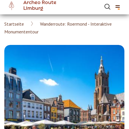
Archeo Route
Skip
Limburg
to
main
Breadcrumb
Startseite
Wanderroute: Roermond - Interaktive
content
Hoofdnavigatie Archeoroute DE
Monumententour