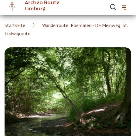
Archeo Route
Skip
Limburg
to
main
Breadcrumb
Startseite
Wanderroute: Roerdalen - De Meinweg: St.
content
Hoofdnavigatie Archeoroute DE
Ludwigroute