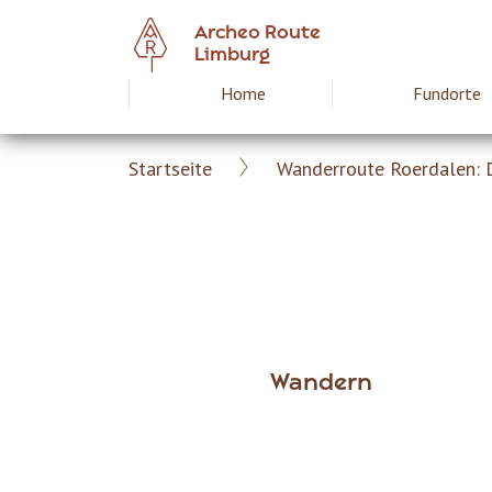
Skip
Archeo Route
to
Limburg
main
Home
Fundorte
Hoofdnavigat
content
Startseite
Wanderroute Roerdalen: 
Archeoroute
Breadcrumb
DE
Wandern