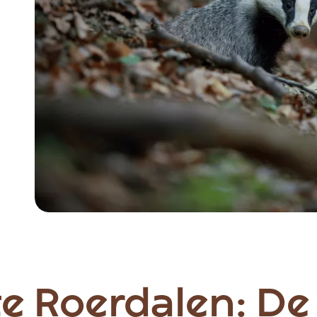
Item
1
of
4
e Roerdalen: De