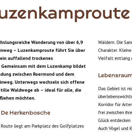
Luzenkamproute
chslungsreiche Wanderung von über 6,9
Wäldern. Die San
inweg – Luzenkamproute führt Sie über
Charakter. Klein
 ein auffallend trockenes
Vielfalt entlang
. Gemeinsam mit dem Luzenkamp bildet
indung zwischen Roermond und dem
Lebensraum 
inweg. Unterwegs wechseln sich offene
Das Gebiet ist n
tille Waldwege ab – ideal für alle, die
überlebenswichtig
fliehen möchten.
Korridor für Arte
frei zwischen ih
tz De Herkenbosche
Glück entdecken 
 Route liegt am Parkplatz des Golfplatzes
Auch Vögel und Kl