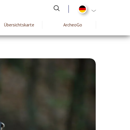
List additional act
Übersichtskarte
ArcheoGo