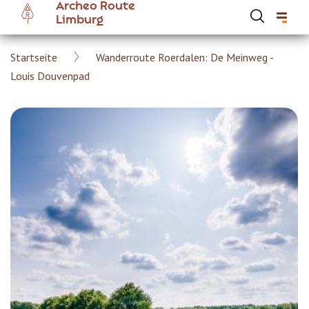
Archeo Route
Skip
Limburg
to
main
Breadcrumb
Startseite
Wanderroute Roerdalen: De Meinweg -
content
Hoofdnavigatie Archeoroute DE
Louis Douvenpad