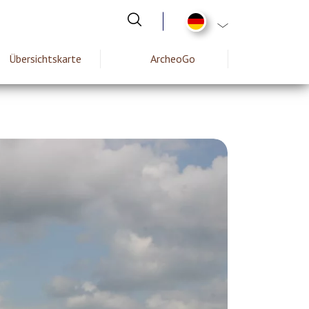
List additional act
Übersichtskarte
ArcheoGo