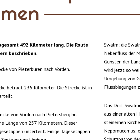
almen
nsgesamt 492 Kilometer lang. Die Route
Swalm; die Swalm
rern beschrieben.
Nebenfluss der M
Gunsten der Landw
recke von Pieterburen nach Vorden.
wird jetzt so wei
Umgebung von Gr
Flussbiegungen z
cke beträgt 235 Kilometer. Die Strecke ist in
rteilt.
Das Dorf Swalmen
aus einer alten H
trecke von Vorden nach Pietersberg bei
steinernen Kirch
ine Länge von 257 Kilometern. Dieser
Nepomucemus, ein
agesetappen unterteilt. Einige Tagesetappen
Schutzpatron der 
s Zentrum von Limburg.