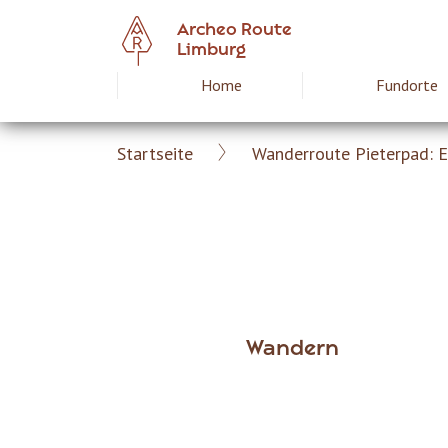
Skip
Archeo Route
to
Limburg
main
Home
Fundorte
Hoofdnavigat
content
Startseite
Wanderroute Pieterpad: E
Archeoroute
Breadcrumb
DE
Wandern