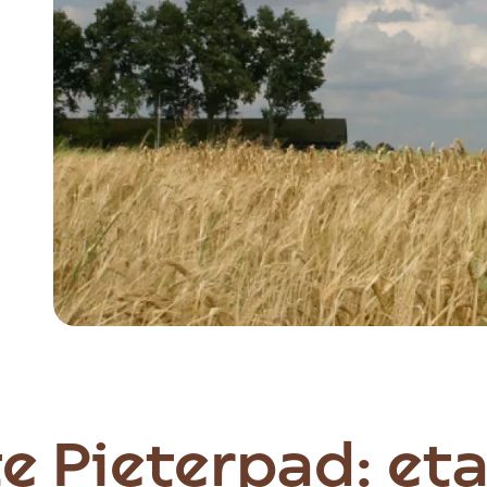
Item
1
of
3
e Pieterpad: et