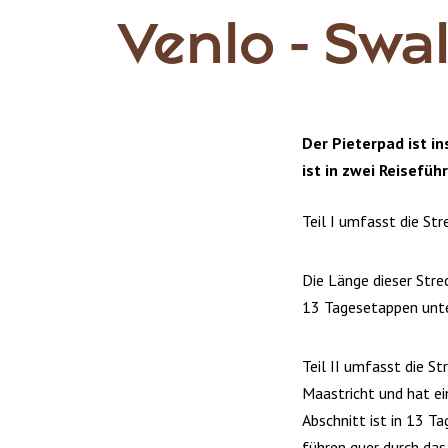
Venlo - Sw
Der Pieterpad ist i
ist in zwei Reisefüh
Teil I umfasst die St
Die Länge dieser Stre
13 Tagesetappen unte
Teil II umfasst die S
Maastricht und hat e
Abschnitt ist in 13 T
führen quer durch da