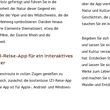
olz gefertigt und führen Sie in die
über die App wer
önheit der Natur dieser Gegend ein.
Natur und Kultur
er der Viper und des Wildschweins, die die
Geschichten, die
Meinweg symbolisieren. Darüber hinaus
tauchen Sie ein i
che Elemente thematisiert, etwa die
-Mine, der Eiserne Rhein und die
Begeben Sie sich
eit.
und lassen Sie si
und Kultur verza
ZI-Reise-App für ein interaktives
hat. Entdecken 
ter
und lassen Sie si
Werke zum Leben 
stroute in vollen Zügen genießen zu
und machen Sie si
sich, zunächst die kostenlose IZI-Reise-App
Wunder und Entd
e App ist für Apple-, Android- und Windows-