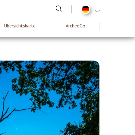
List additional act
Übersichtskarte
ArcheoGo