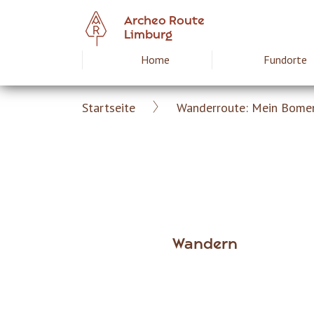
Skip
Archeo Route
to
Limburg
main
Home
Fundorte
Hoofdnavigat
content
Startseite
Wanderroute: Mein Bome
Archeoroute
Breadcrumb
DE
Wandern