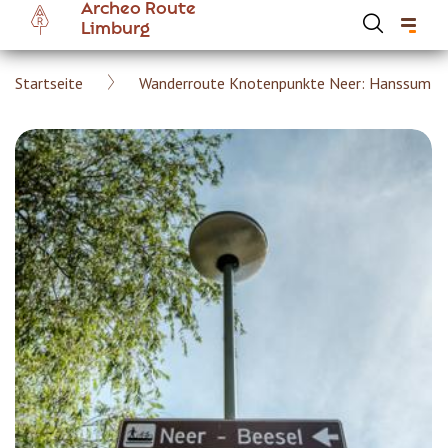
Archeo Route
Skip
Limburg
to
main
Breadcrumb
Startseite
Wanderroute Knotenpunkte Neer: Hanssum
content
Hoofdnavigatie Archeoroute DE