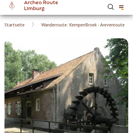
Archeo Route
Skip
Limburg
to
main
Breadcrumb
Startseite
Wanderroute: KempenBroek - Arevenroute
content
Hoofdnavigatie Archeoroute DE