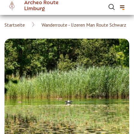
Archeo Route
Skip
Limburg
to
main
Breadcrumb
Startseite
Wanderroute - IJzeren Man Route Schwarz
content
Hoofdnavigatie Archeoroute DE