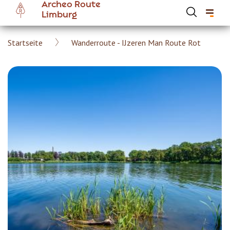
Archeo Route
Skip
Limburg
to
main
Breadcrumb
Startseite
Wanderroute - IJzeren Man Route Rot
content
Hoofdnavigatie Archeoroute DE