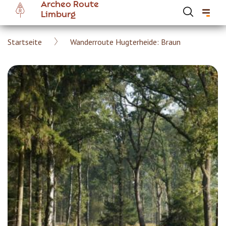
Archeo Route
Skip
Limburg
to
main
Breadcrumb
Startseite
Wanderroute Hugterheide: Braun
content
Hoofdnavigatie Archeoroute DE