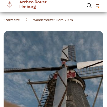
Archeo Route
Skip
Limburg
to
main
Breadcrumb
Startseite
Wanderroute: Horn 7 Km
content
Hoofdnavigatie Archeoroute DE