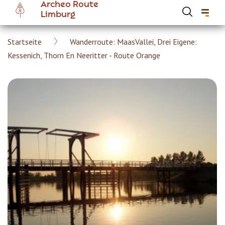
Archeo Route
Skip
Limburg
to
main
Breadcrumb
Startseite
Wanderroute: MaasVallei, Drei Eigene:
content
Hoofdnavigatie Archeoroute DE
Kessenich, Thorn En Neeritter - Route Orange