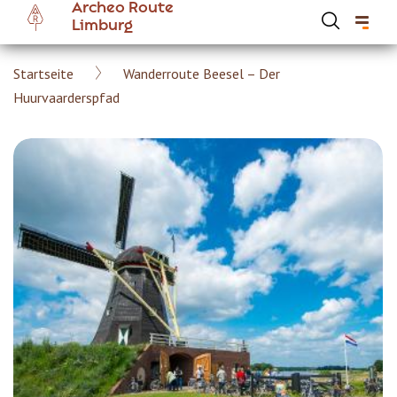
Archeo Route
Skip
Limburg
to
main
Breadcrumb
Startseite
Wanderroute Beesel – Der
content
Hoofdnavigatie Archeoroute DE
Huurvaarderspfad