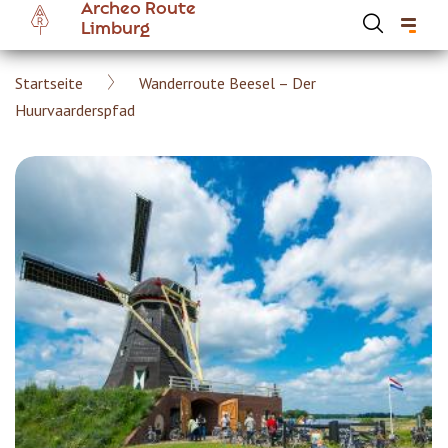
Archeo Route
Skip
Limburg
to
main
Breadcrumb
Startseite
Wanderroute Beesel – Der
content
Hoofdnavigatie Archeoroute DE
Huurvaarderspfad