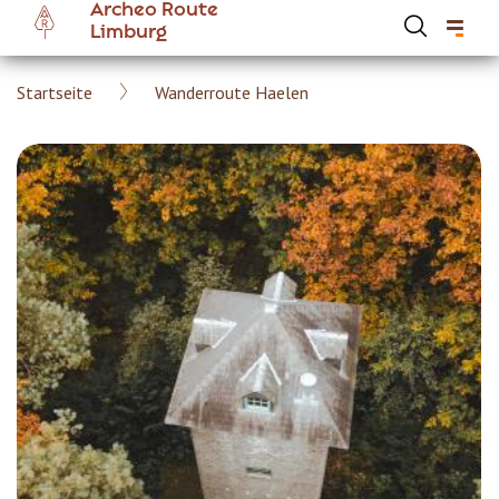
Archeo Route
Skip
Limburg
to
main
Breadcrumb
Startseite
Wanderroute Haelen
content
Hoofdnavigatie Archeoroute DE