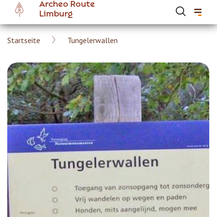
Archeo Route
Skip
Limburg
to
main
Breadcrumb
Startseite
Tungelerwallen
content
Hoofdnavigatie Archeoroute DE