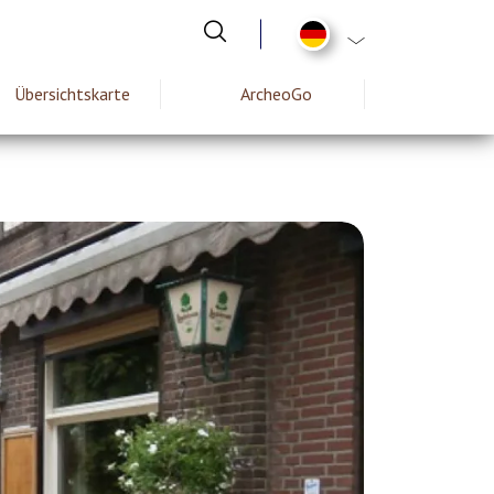
List additional act
Übersichtskarte
ArcheoGo