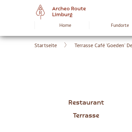
Skip
Archeo Route
to
Limburg
main
Home
Fundorte
Hoofdnavigat
content
Startseite
Terrasse Café 'Goeden' D
Archeoroute
Breadcrumb
DE
Restaurant
Terrasse