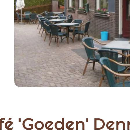
Item
1
of
5
afé 'Goeden' De