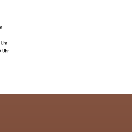
hr
 Uhr
0 Uhr