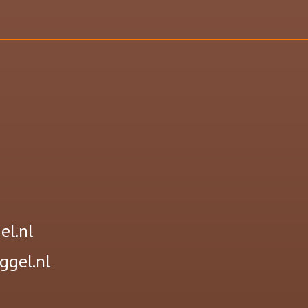
d
l.nl
ggel.nl