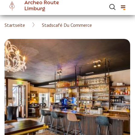
Archeo Route
Skip
Limburg
to
main
Breadcrumb
Startseite
Stadscafé Du Commerce
content
Hoofdnavigatie Archeoroute DE