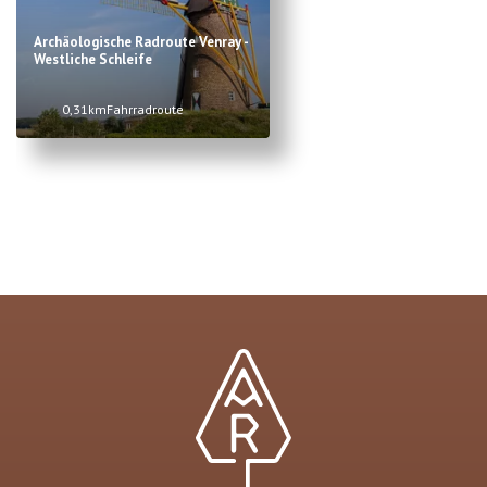
Archäologische Radroute Venray -
Westliche Schleife
0,31km
Fahrradroute
Item
1
of
1