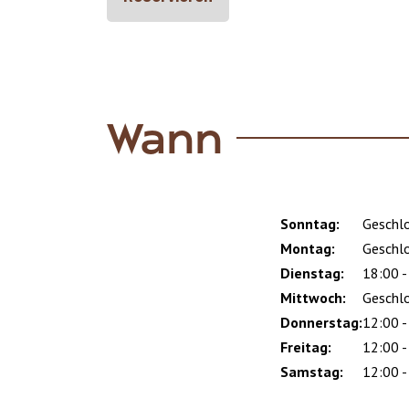
Wann
Sonntag:
Day
Time
Comment
Geschl
slot
Montag:
Geschl
Dienstag:
18:00 -
Mittwoch:
Geschl
Donnerstag:
12:00 -
Freitag:
12:00 -
Samstag:
12:00 -