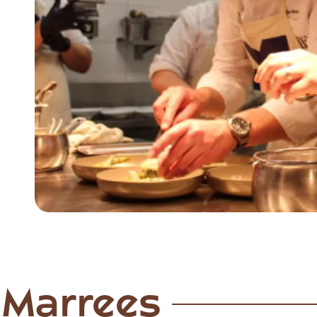
Item
1
of
4
 Marrees