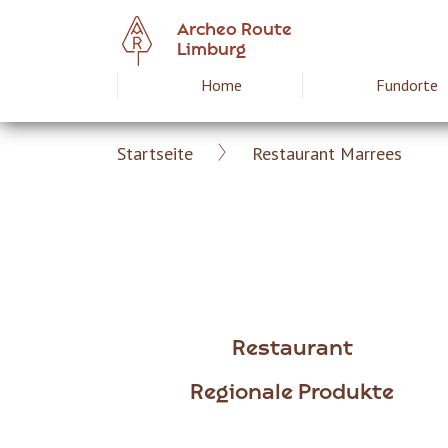
Skip
Archeo Route
to
Limburg
main
Home
Fundorte
Hoofdnavigat
content
Startseite
Restaurant Marrees
Archeoroute
Breadcrumb
DE
Restaurant
Regionale Produkte