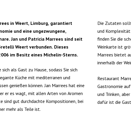
ees in Weert, Limburg, garantiert
Die Zutaten soll
onomie und eine ungezwungene,
und Komplexität
re. Jan und Patricia Marrees sind seit
finden Sie die sc
Bretelli Weert verbunden. Dieses
Weinkarte ist grö
2006 im Besitz eines Michelin-Sterns.
Marrees bietet a
innerhalb der We
 sich als Gast zu Hause, sodass Sie sich
legante Küche mit mediterranen und
Restaurant Marre
üssen genießen können. Jan Marrees hat eine
Gastronomie auf
der er es wagt, mit allen Arten von Aromen
und Trinken, aber
hte sind gut durchdachte Kompositionen, bei
dafür ist die Ga
 mehr als Teile ist.