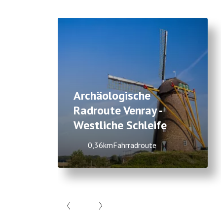
Archäologische
Radroute Venray -
Westliche Schleife
0,36km
Fahrradroute
Item
1
of