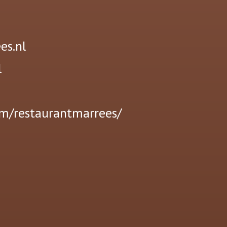
es.nl
l
om/restaurantmarrees/