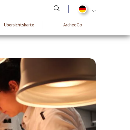
List additional act
Übersichtskarte
ArcheoGo