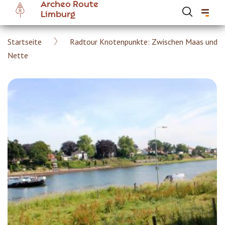
Archeo Route
Skip
Limburg
to
main
Breadcrumb
Startseite
Radtour Knotenpunkte: Zwischen Maas und
content
Hoofdnavigatie Archeoroute DE
Nette