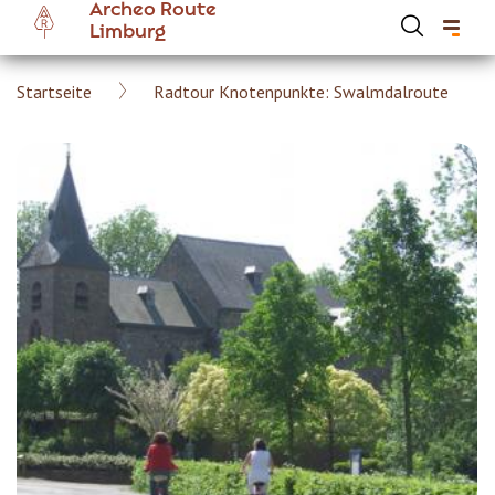
Archeo Route
Skip
Limburg
to
main
Breadcrumb
Startseite
Radtour Knotenpunkte: Swalmdalroute
content
Hoofdnavigatie Archeoroute DE