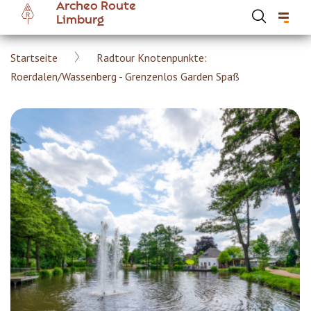
Archeo Route
Skip
Limburg
to
main
Breadcrumb
Startseite
Radtour Knotenpunkte:
content
Hoofdnavigatie Archeoroute DE
Roerdalen/Wassenberg - Grenzenlos Garden Spaß