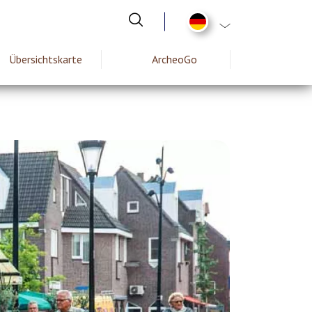
List additional act
Übersichtskarte
ArcheoGo