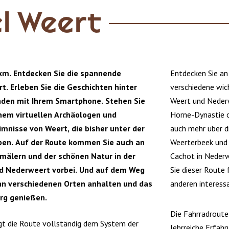
el Weert
km. Entdecken Sie die spannende
Entdecken Sie an
t. Erleben Sie die Geschichten hinter
verschiedene wic
nden mit Ihrem Smartphone. Stehen Sie
Weert und Nederw
nem virtuellen Archäologen und
Horne-Dynastie o
mnisse von Weert, die bisher unter der
auch mehr über d
ben. Auf der Route kommen Sie auch an
Weerterbeek und 
mälern und der schönen Natur in der
Cachot in Nederw
 Nederweert vorbei. Und auf dem Weg
Sie dieser Route
an verschiedenen Orten anhalten und das
anderen interess
rg genießen.
Die Fahrradroute 
t die Route vollständig dem System der
lehrreiche Erfahr