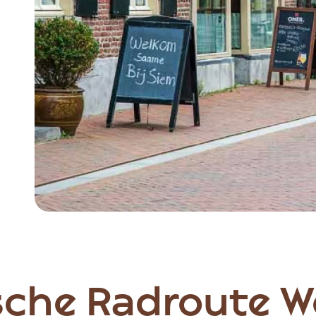
Item
1
of
5
che Radroute We