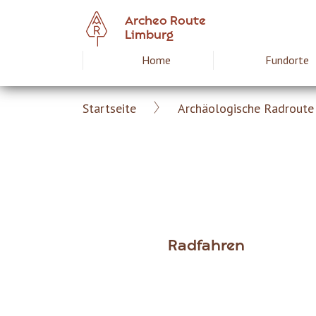
Skip
Archeo Route
to
Limburg
main
Home
Fundorte
Hoofdnavigat
content
Startseite
Archäologische Radroute 
Archeoroute
Breadcrumb
DE
Radfahren