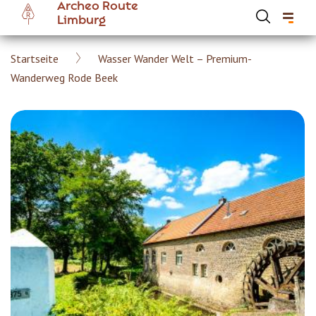
Archeo Route
Skip
Limburg
to
main
Breadcrumb
Startseite
Wasser Wander Welt – Premium-
content
Hoofdnavigatie Archeoroute DE
Wanderweg Rode Beek