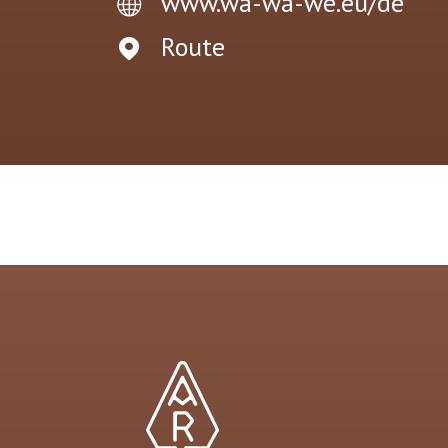
www.wa-wa-we.eu/de
Route