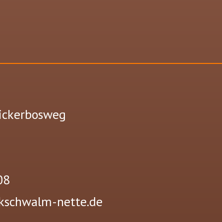
lickerbosweg
08
schwalm-nette.de