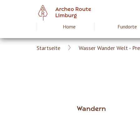
Skip
Archeo Route
to
Limburg
main
Home
Fundorte
Hoofdnavigat
content
Startseite
Wasser Wander Welt - P
Archeoroute
Breadcrumb
DE
Wandern