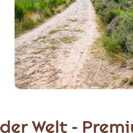
Item
1
of
4
der Welt - Prem