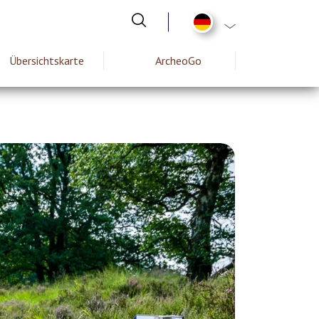
List additional act
Übersichtskarte
ArcheoGo