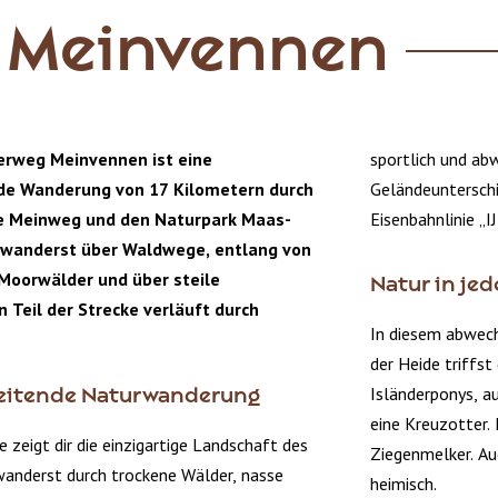
 Meinvennen
rweg Meinvennen ist eine
sportlich und ab
de Wanderung von 17 Kilometern durch
Geländeunterschi
e Meinweg und den Naturpark Maas-
Eisenbahnlinie „IJ
wanderst über Waldwege, entlang von
Moorwälder und über steile
Natur in jed
 Teil der Strecke verläuft durch
In diesem abwech
der Heide triffst
Isländerponys, a
eitende Naturwanderung
eine Kreuzotter.
zeigt dir die einzigartige Landschaft des
Ziegenmelker. Au
anderst durch trockene Wälder, nasse
heimisch.