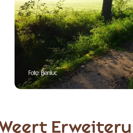
Item
1
of
3
Weert Erweiteru