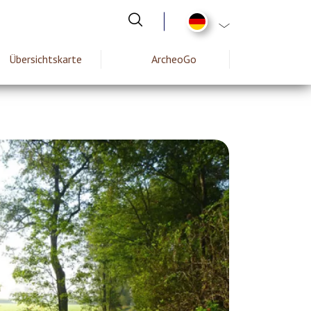
List additional act
Übersichtskarte
ArcheoGo