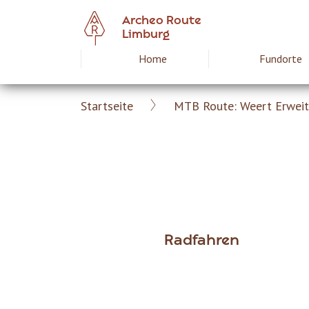
Skip
Archeo Route
to
Limburg
main
Home
Fundorte
Hoofdnavigat
content
Startseite
MTB Route: Weert Erweite
Archeoroute
Breadcrumb
DE
Radfahren