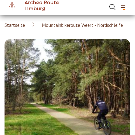
Archeo Route
Skip
Limburg
to
main
Breadcrumb
Startseite
Mountainbikeroute Weert - Nordschleife
content
Hoofdnavigatie Archeoroute DE