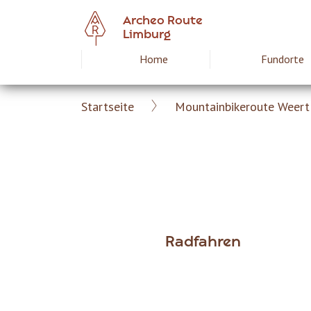
Skip
Archeo Route
to
Limburg
main
Home
Fundorte
Hoofdnavigat
content
Startseite
Mountainbikeroute Weert 
Archeoroute
Breadcrumb
DE
Radfahren