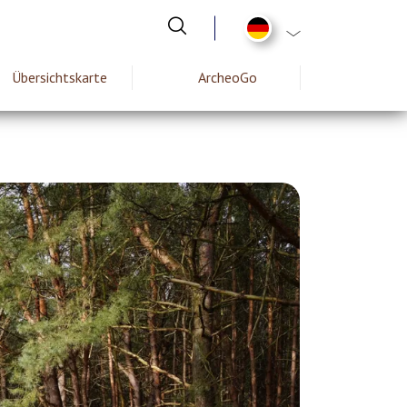
List additional act
Übersichtskarte
ArcheoGo