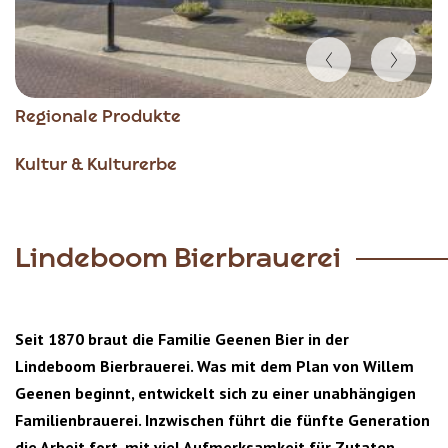
Item
Regionale Produkte
1
of
Kultur & Kulturerbe
5
Lindeboom Bierbrauerei
Seit 1870 braut die Familie Geenen Bier in der
Lindeboom Bierbrauerei. Was mit dem Plan von Willem
Geenen beginnt, entwickelt sich zu einer unabhängigen
Familienbrauerei. Inzwischen führt die fünfte Generation
die Arbeit fort, mit viel Aufmerksamkeit für Zutaten,