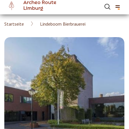
Archeo Route
Skip
Limburg
to
main
Breadcrumb
Startseite
Lindeboom Bierbrauerei
content
Hoofdnavigatie Archeoroute DE