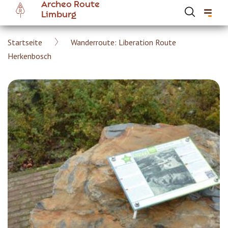
Archeo Route
Skip
Limburg
to
main
Breadcrumb
Startseite
Wanderroute: Liberation Route
content
Hoofdnavigatie Archeoroute DE
Herkenbosch