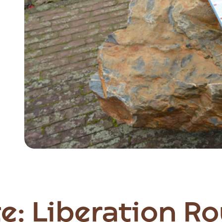
Item
1
of
3
: Liberation R