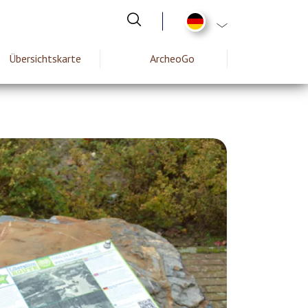
List additional act
Übersichtskarte
ArcheoGo