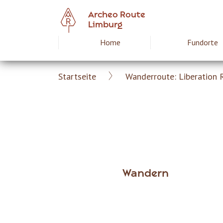
Skip
Archeo Route
to
Limburg
main
Home
Fundorte
Hoofdnavigat
content
Startseite
Wanderroute: Liberation 
Archeoroute
Breadcrumb
DE
Wandern