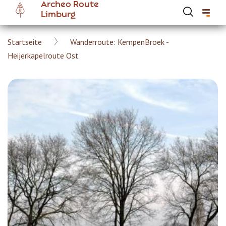
Archeo Route
Skip
Limburg
to
main
Breadcrumb
Startseite
Wanderroute: KempenBroek -
content
Hoofdnavigatie Archeoroute DE
Heijerkapelroute Ost