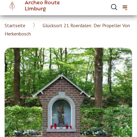
Archeo Route
Skip
Limburg
to
main
Breadcrumb
Startseite
Glücksort 21 Roerdalen: Der Propeller Von
content
Hoofdnavigatie Archeoroute DE
Herkenbosch