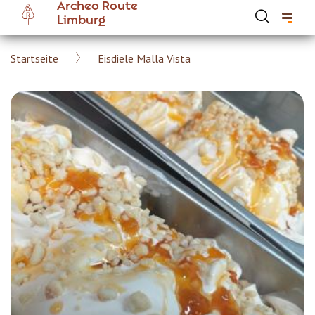
Archeo Route
Skip
Limburg
to
main
Breadcrumb
Startseite
Eisdiele Malla Vista
content
Hoofdnavigatie Archeoroute DE