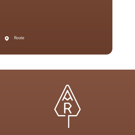
Route