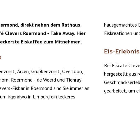
oermond, direkt neben dem Rathaus,
hausgemachtes Ei
afé Clevers Roermond - Take Away. Hier
Eiskreationen und
eckerste Eiskaffee zum Mitnehmen.
Eis-Erlebnis
s
Bei Eiscafé Cleve
envorst, Arcen, Grubbenvorst, Overloon,
hergestellt aus 
horn, Roermond - de Weerd und Tienray
Geschmackserlebn
evers-Eisbar in Roermond sind Sie immer an
gearbeitet, um e
, um irgendwo in Limburg ein leckeres