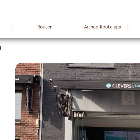
Routen
Archeo Route app
ie
d