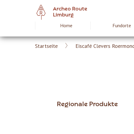
Skip
Archeo Route
to
Limburg
main
Home
Fundorte
Hoofdnavigat
content
Startseite
Eiscafé Clevers Roermon
Archeoroute
Breadcrumb
DE
Regionale Produkte