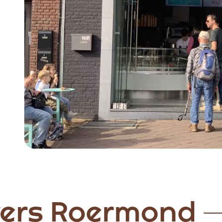
Item
1
of
4
evers Roermond