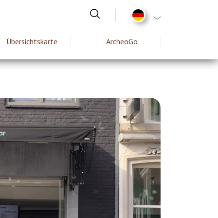
List additional act
Übersichtskarte
ArcheoGo