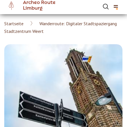
Archeo Route
Skip
Limburg
to
main
Breadcrumb
Startseite
Wanderroute: Digitaler Stadtspaziergang
content
Hoofdnavigatie Archeoroute DE
Stadtzentrum Weert