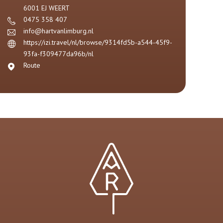
6001 EJ
WEERT
0475 358 407
info@hartvanlimburg.nl
https://izi.travel/nl/browse/9314fd5b-a544-45f9-
93fa-f309477da96b/nl
Route